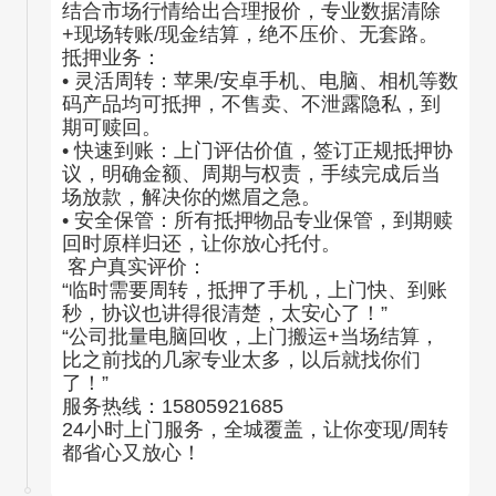
结合市场行情给出合理报价，专业数据清除
+现场转账/现金结算，绝不压价、无套路。
抵押业务：
• 灵活周转：苹果/安卓手机、电脑、相机等数
码产品均可抵押，不售卖、不泄露隐私，到
期可赎回。
• 快速到账：上门评估价值，签订正规抵押协
议，明确金额、周期与权责，手续完成后当
场放款，解决你的燃眉之急。
• 安全保管：所有抵押物品专业保管，到期赎
回时原样归还，让你放心托付。
客户真实评价：
“临时需要周转，抵押了手机，上门快、到账
秒，协议也讲得很清楚，太安心了！”
“公司批量电脑回收，上门搬运+当场结算，
比之前找的几家专业太多，以后就找你们
了！”
服务热线：15805921685
24小时上门服务，全城覆盖，让你变现/周转
都省心又放心！