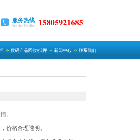
服务热线
15805921685
Service Hotline
押
数码产品回收/抵押
新闻中心
联系我们
。
。
人情。
管，价格合理透明。