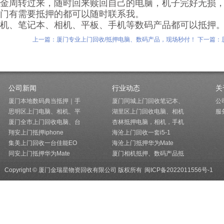
金周转过来，随时回来赎回自己的电脑，机子完好无损
门有需要抵押的都可以随时联系我。
机、笔记本、相机、平板、手机等数码产品都可以抵押
上一篇：厦门专业上门回收/抵押电脑、数码产品，现场秒付！
下一篇：
公司新闻
行业动态
关
厦门本地数码典当抵押｜手
厦门同城上门回收笔记本、
公
思明区上门电脑、相机、平
湖里区上门回收电脑、相机
服
厦门全市上门回收电脑、台
杏林抵押电脑，相机，手机
翔安上门抵押iphone
海沧上门回收一套i5-1
集美上门回收一台佳能EO
海沧上门抵押华为Mate
同安上门抵押华为Mate
厦门相机抵押、数码产品抵
Copyright © 厦门金瑞星物资回收有限公司 版权所有
闽ICP备2022011556号-1